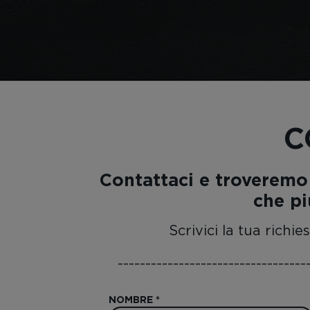
C
Contattaci e troverem
che pi
Scrivici la tua rich
----------------------------------
NOMBRE
*