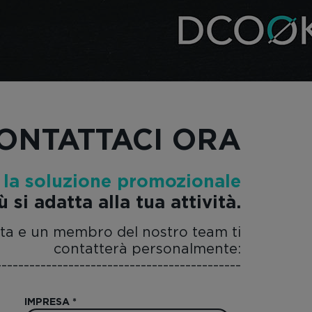
ONTATTACI ORA
o
la soluzione promozionale
ù si adatta alla tua attività.
iesta e un membro del nostro team ti
contatterà personalmente:
--------------------------------------------
IMPRESA
*