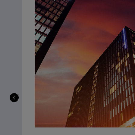
o
zzate