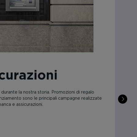
ri prodotti personalizzati sviluppati da EVERIA.
er noi essere stati affianco di questo settore