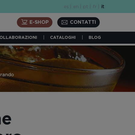
es
en
pt
fr
it
E-SHOP
CONTATTI
OLLABORAZIONI
CATALOGHI
BLOG
orando
he