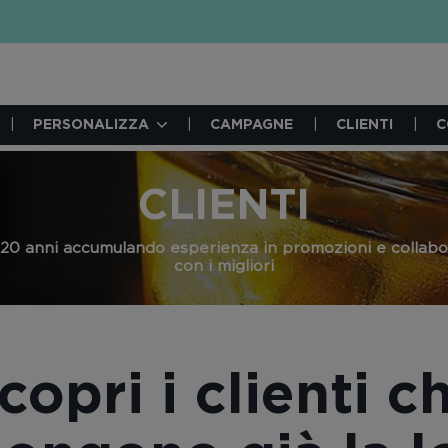
PERSONALIZZA
CAMPAGNE
CLIENTI
C
CLIENTI
 20 anni accumulando esperienza in promozioni e collab
con i migliori
copri i clienti c