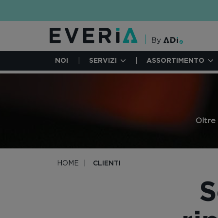
Salta
al
contenuto
principale
NOI
SERVIZI
ASSORTIMENTO
Oltre
HOME
CLIENTI
S