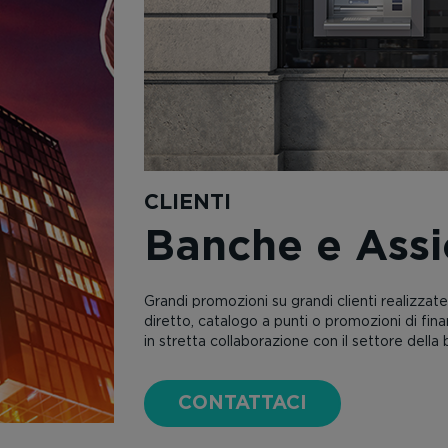
CLIENTI
Bevande
Grandi marche del settore si affidano ai nost
Bibite, analcolici, acqua, birre, un orgoglio p
durante tanti anni.
CONTATTACI