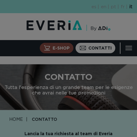
Salta
es
en
pt
fr
it
al
contenuto
principale
E-SHOP
CONTATTI
Tog
navi
CONTATTO
Tutta l'esperienza di un grande team per le esigenze
che avrai nelle tue promozioni
HOME
CONTATTO
Lancia la tua richiesta al team di Everia