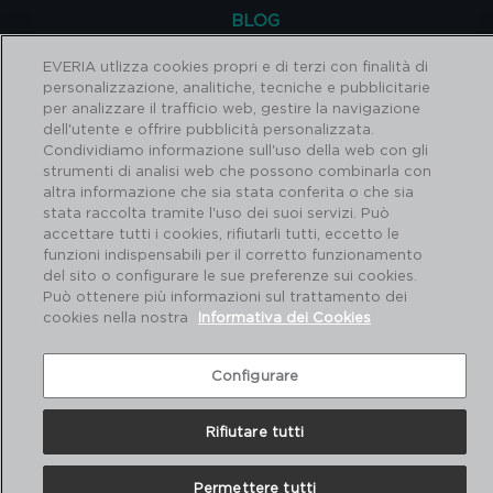
BLOG
www.everia.es/blog
EVERIA utlizza cookies propri e di terzi con finalità di
personalizzazione, analitiche, tecniche e pubblicitarie
per analizzare il trafficio web, gestire la navigazione
dell'utente e offrire pubblicità personalizzata.
Copyright© 2026 ADI Hogar y Hostelería Iberia SL
Condividiamo informazione sull'uso della web con gli
Noi
I
Contattaci
I
Informativa legale e sulla privacy
I
strumenti di analisi web che possono combinarla con
Politica dei cookie
altra informazione che sia stata conferita o che sia
stata raccolta tramite l'uso dei suoi servizi. Può
accettare tutti i cookies, rifiutarli tutti, eccetto le
funzioni indispensabili per il corretto funzionamento
del sito o configurare le sue preferenze sui cookies.
Può ottenere più informazioni sul trattamento dei
cookies nella nostra
Informativa dei Cookies
Configurare
Rifiutare tutti
Permettere tutti