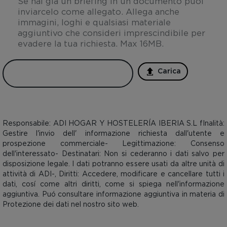
Se hai già un briefing in un documento puoi
inviarcelo come allegato. Allega anche
immagini, loghi e qualsiasi materiale
aggiuntivo che consideri imprescindibile per
evadere la tua richiesta. Max 16MB.
Carica
DOCUMENTI
ALLEGATI
Aceptación
de
Responsabile: ADI HOGAR Y HOSTELERÍA IBERIA S.L fInalità:
condiciones
Gestire l'invio dell' informazione richiesta dall'utente e
*
prospezione commerciale- Legittimazione: Consenso
dell'interessato- Destinatari: Non si cederanno i dati salvo per
disposizione legale. I dati potranno essere usati da altre unità di
attività di ADI-, Diritti: Accedere, modificare e cancellare tutti i
dati, cosí come altri diritti, come si spiega nell'informazione
aggiuntiva. Puó consultare informazione aggiuntiva in materia di
Protezione dei dati nel nostro sito web.