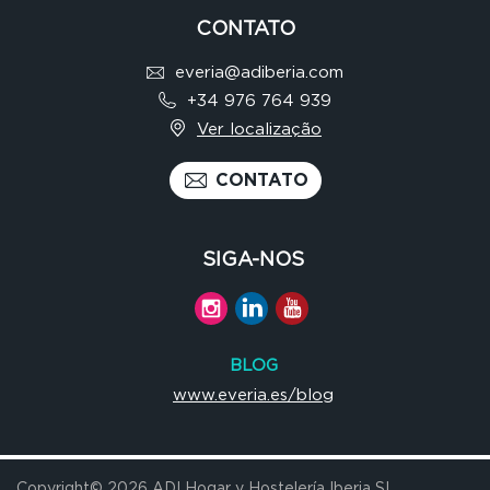
CONTATO
everia@adiberia.com
+34 976 764 939
Ver localização
CONTATO
SIGA-NOS
BLOG
www.everia.es/blog
Copyright© 2026 ADI Hogar y Hostelería Iberia SL