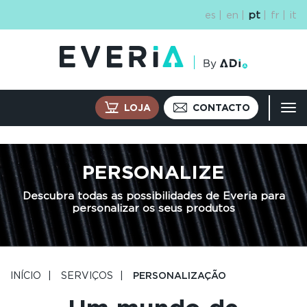
Passar
es
en
pt
fr
it
para
o
conteúdo
principal
LOJA
CONTACTO
Tog
navi
PERSONALIZE
Descubra todas as possibilidades de Everia para
personalizar os seus produtos
INÍCIO
SERVIÇOS
PERSONALIZAÇÃO