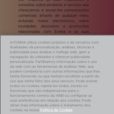
consultas sobre produtos e serviços que
oferecemos e enviar-lhe comunicações
comerciais através de qualquer meio,
incluindo meios electrónicos, sobre
novidades, descontos e promoções
relacionadas com Everia e as suas
marcas.
Exercício dos direitos:
proteccion.datos@adiberia.com
Mais
A EVERIA utiliza cookies próprios e de terceiros com
finalidades de personalização, análises, técnicas e
informação:
Política de Privacidade
.
publicidade para analisar o tráfego web, gerir a
navegação do utilizador e oferecer publicidade
Aceito o envio de comunicações comerciais
personalizada. Partilhamos informação sobre o uso
da web com as ferramentas de análises Web, que
Aceito ceder os dados às empresas do grupo
podem combiná-la com outras informações que lhes
para o envio de comunicações comerciais.
tenha fornecido ou que tenham recolhido a partir do
uso que tenha feito dos seus serviços. Pode aceitar
todos os cookies, rejeitá-los todos, exceto os
funcionais que são indispensáveis para o
funcionamento correto da WEB ou configurar as
ENVIAR
suas preferências em relação aos cookies. Pode
obter mais informação sobre o tratamento dos
cookies na nossa
Política de Cookies