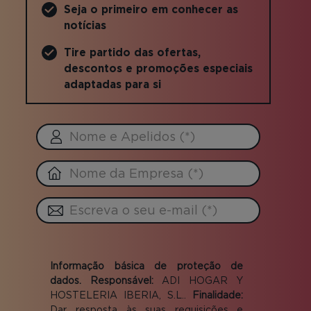
Seja o primeiro em conhecer as
notícias
Tire partido das ofertas,
descontos e promoções especiais
adaptadas para si
Aceptación
de
Informação básica de proteção de
condiciones
dados. Responsável:
ADI HOGAR Y
*
HOSTELERIA IBERIA, S.L..
Finalidade:
Dar resposta às suas requisições e